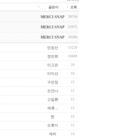
글쓴이
조회
MERCI SNAP
39750
MERCI SNAP
25975
MERCI SNAP
18186
민정선
13229
정민희
10698
이고은
20
이미선
16
구민정
15
조안나
15
고일환
15
에휴..;
15
찐
15
오롯이
15
재히
14