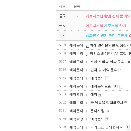
번호
분류
-
메르시스냅 촬영 견적 문의와
-
메르시스냅
제주스냅
안내
-
2025년 상반기 파리/ 피렌체
예약문의
아래 견적문의한 민정선=비
5069
예약문의
파리스냅 예약 문의드립니
5068
예약문의
스냅 견적과 날짜 문의드
5067
예약문의
견적 및 예약 문의
5066
7
예약문의
예약문의
5065
1
예약문의
예약문의드립니다
5064
1
예약확정
예약
5063
6
예약문의
글 제목을 입력해주세요.
5062
예약문의
문의사항.
5061
6
예약확정
예약문의
5060
3
예약문의
파리스냅 문의합니다~
5059
1