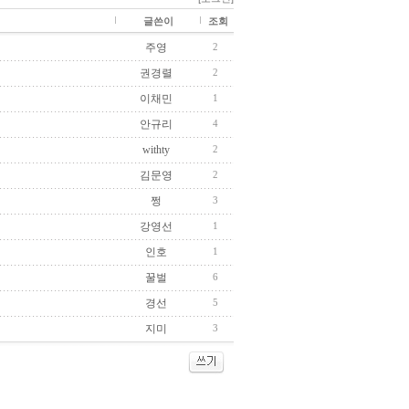
글쓴이
조회
주영
2
권경렬
2
이채민
1
안규리
4
withty
2
김문영
2
쩡
3
강영선
1
인호
1
꿀벌
6
경선
5
지미
3