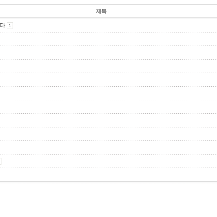
제목
다
1